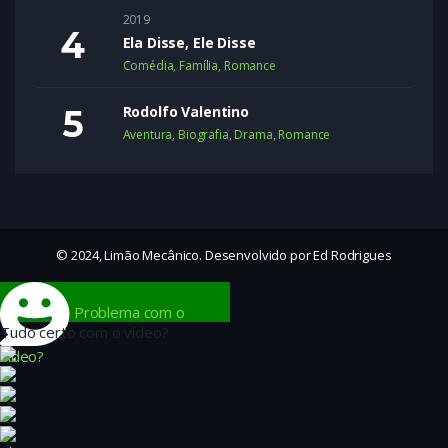
2019
Ela Disse, Ele Disse
Comédia
,
Família
,
Romance
Rodolfo Valentino
Aventura
,
Biografia
,
Drama
,
Romance
© 2024, Limão Mecânico. Desenvolvido por Ed Rodrigues
Problema com o
Tudo certo com o vídeo?
vídeo?