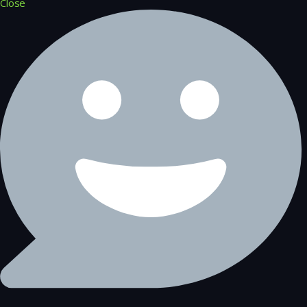
Close