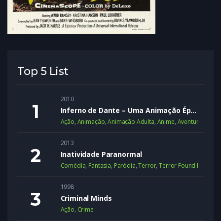
Top 5 List
2010
Inferno de Dante – Uma Animação Épica
Ação
,
Animação
,
Animação Adulta
,
Anime
,
Aventura
,
Dram
2013
Inatividade Paranormal
Comédia
,
Fantasia
,
Paródia
,
Terror
,
Terror Found Footage
1998
Criminal Minds
Ação
,
Crime