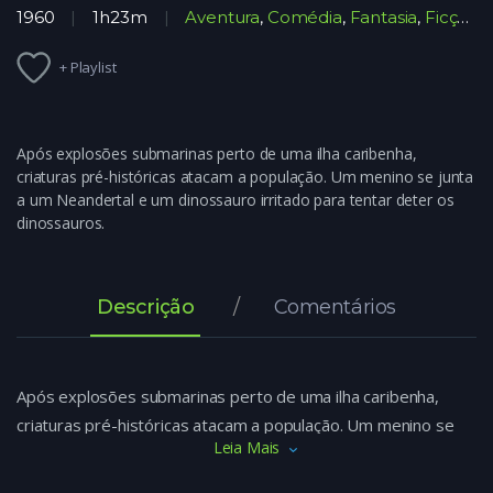
1960
1h23m
Aventura
,
Comédia
,
Fantasia
,
Ficção Científica
+ Playlist
Após explosões submarinas perto de uma ilha caribenha,
criaturas pré-históricas atacam a população. Um menino se junta
a um Neandertal e um dinossauro irritado para tentar deter os
dinossauros.
Descrição
Comentários
Após explosões submarinas perto de uma ilha caribenha,
criaturas pré-históricas atacam a população. Um menino se
Leia Mais
junta a um Neandertal e um dinossauro irritado para tentar
deter os dinossauros.