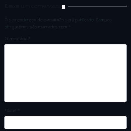
Deixe um comentário
O seu endereço de e-mail não será publicado.
Campos
obrigatórios são marcados com
*
Comentário
*
Nome
*