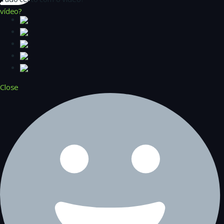
vídeo?
Close