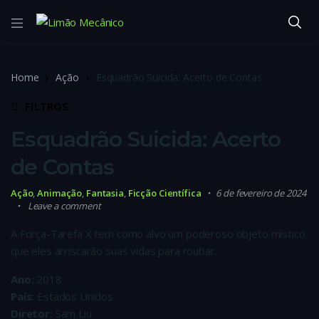
Home
Ação
Esquadrão Suicida: Acerto de Contas
FILTROS
Esquadrão Suicida: Acerto
de Contas
Ação
,
Animação
,
Fantasia
,
Ficção Científica
6 de fevereiro de 2024
Leave a comment
A Força-Tarefa X tem como alvo um poderoso objeto místico
que eles arriscarão suas vidas para roubar.
Ano:
2018
País:
Estados Unidos
Diretor:
Sam Liu