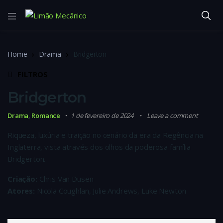
Home
Drama
Bridgerton
FILTROS
Bridgerton
Drama
,
Romance
1 de fevereiro de 2024
Leave a comment
Riqueza, luxúria e traição no cenário da era da Regência na
Inglaterra, vista através dos olhos da poderosa família
Bridgerton.
Criação:
Chris Van Dusen
Atores:
Nicola Coughlan, Julie Andrews, Luke Newton