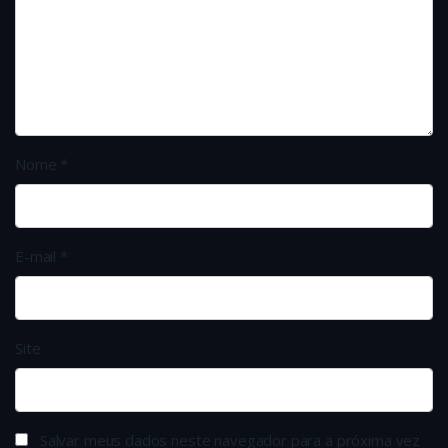
Nome
*
E-mail
*
Site
Salvar meus dados neste navegador para a próxima vez