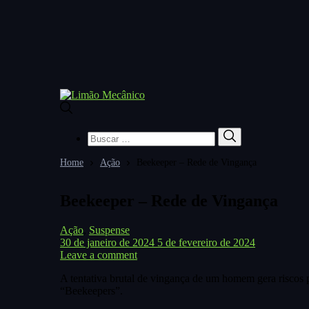
Buscar
Buscar
por:
Home
Ação
Beekeeper – Rede de Vingança
Beekeeper – Rede de Vingança
Ação
,
Suspense
30 de janeiro de 2024
5 de fevereiro de 2024
Leave a comment
A tentativa brutal de vingança de um homem gera riscos
“Beekeepers”.