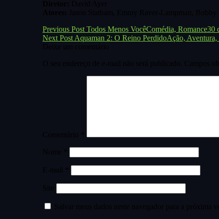
Diretor:
David Ayer
Atores:
Jason Statham, Emmy Raver-Lampman, Bobby 
Navegação
Previous Post
Todos Menos Você
Comédia, Romance
30 
Next Post
Aquaman 2: O Reino Perdido
Ação, Aventura, 
de
Deixe um comentário
Post
O seu endereço de e-mail não será publicado.
Campos obr
Comentário
*
Nome
*
E-mail
*
Site
Salvar meus dados neste navegador para a próxima v