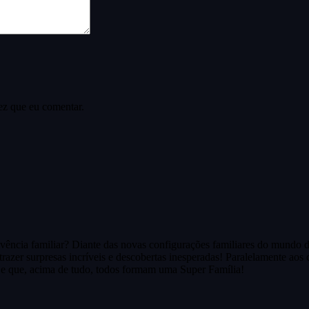
ez que eu comentar.
ivência familiar? Diante das novas configurações familiares do mundo 
trazer surpresas incríveis e descobertas inesperadas! Paralelamente aos 
o e que, acima de tudo, todos formam uma Super Família!