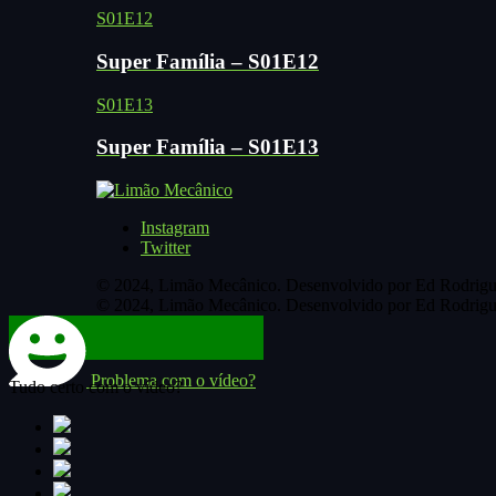
S01E12
Super Família – S01E12
S01E13
Super Família – S01E13
Instagram
Twitter
© 2024, Limão Mecânico. Desenvolvido por Ed Rodrigu
© 2024, Limão Mecânico. Desenvolvido por Ed Rodrigu
Problema com o vídeo?
Tudo certo com o vídeo?