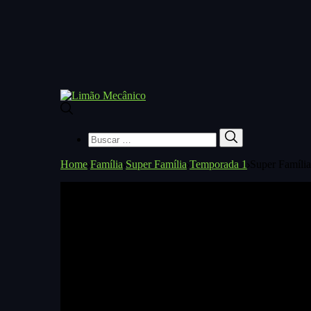
Buscar
Buscar
por:
Home
Família
Super Família
Temporada 1
Super Famíli