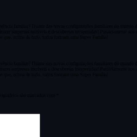
ivência familiar? Diante das novas configurações familiares do mundo 
trazer surpresas incríveis e descobertas inesperadas! Paralelamente aos 
o e que, acima de tudo, todos formam uma Super Família!
ivência familiar? Diante das novas configurações familiares do mundo 
trazer surpresas incríveis e descobertas inesperadas! Paralelamente aos 
o e que, acima de tudo, todos formam uma Super Família!
igatórios são marcados com
*