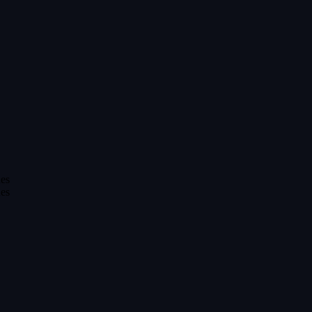
es
es