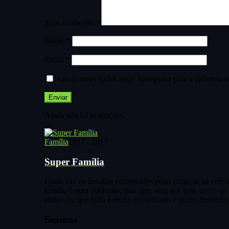
Suas avaliações
*
Name
*
Email
*
Salvar meus dados neste navegador para a próxima v
Ainda não há avaliações.
Família
2017 - 2017
Super Família
Quais são os desafios enfrentados pelas crianças na conv
família é pura confusão, mas que, nem por isso, deixa de 
estão sós, que tudo é muito complicado e muito divertid
Seasons