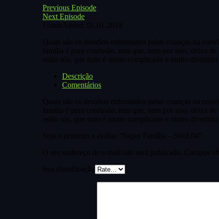
Previous Episode
Next Episode
15min
Added: 01.01.2019
Quais são os desafios enfrentados pelas crianças na conv
família é pura confusão, mas que, nem por isso, deixa de 
estão sós, que tudo é muito complicado e muito divertid
Descrição
Comentários
Quais são os desafios enfrentados pelas crianças na conv
família é pura confusão, mas que, nem por isso, deixa de 
estão sós, que tudo é muito complicado e muito divertid
Seja o primeiro a avaliar “Super Família – S01E04”
O seu endereço de e-mail não será publicado.
Campos obr
Sua classificação