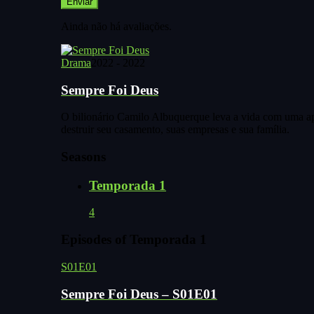
Ainda não há avaliações.
Drama
2022 - 2022
Sempre Foi Deus
O bilionário Camilo Albuquerque leva a vida com uma apar
destruir seu casamento, suas empresas e sua família.
Seasons
Temporada 1
4
Episodes of Temporada 1
S01E01
Sempre Foi Deus – S01E01