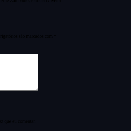
 Bile Zampaulo, Patricia Oliveira
igatórios são marcados com
*
ez que eu comentar.