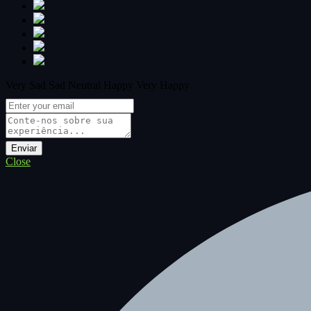
Very Sad
Sad
Neutral
Happy
Very Happy
Close