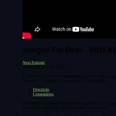
Sempre Foi Deus - S01E01
Next Episode
45min
Added: 01.01.2022
O bilionário Camilo Albuquerque leva a vida com uma apar
destruir seu casamento, suas empresas e sua família.
Descrição
Comentários
O bilionário Camilo Albuquerque leva a vida com uma apar
destruir seu casamento, suas empresas e sua família.