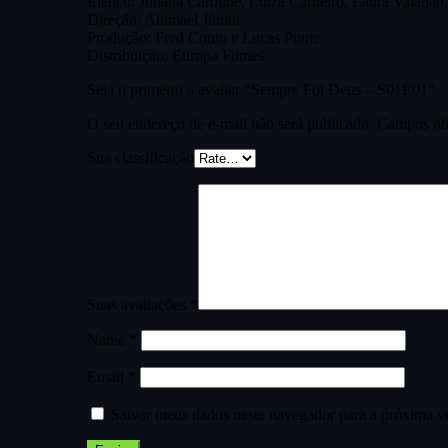
Elenco: Juliana Caroline, Luiza Carneiro, Laura Valadão,
Direção: Abimael Júnior
Produção: Fred Couto e Lucas Ponte
Distribuição: Europa Filmes
Seja o primeiro a avaliar “Sempre Foi Deus – S01E01”
O seu endereço de e-mail não será publicado.
Campos obr
Sua classificação
Suas avaliações
*
Name
*
Email
*
Salvar meus dados neste navegador para a próxima v