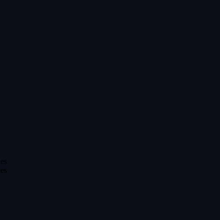
es
es