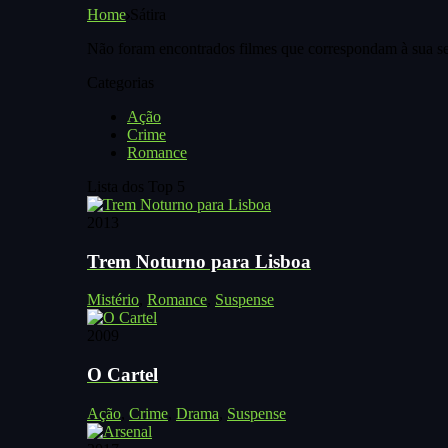
Home
Sátira
Não foram encontrados filmes que correspondam à sua se
Categorias
Ação
Crime
Romance
Lista dos Top 5
2013
Trem Noturno para Lisboa
Mistério
,
Romance
,
Suspense
2009
O Cartel
Ação
,
Crime
,
Drama
,
Suspense