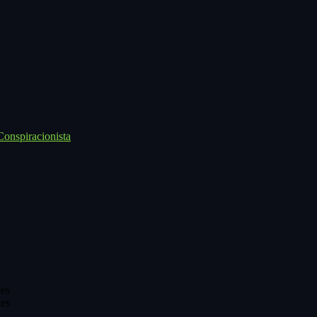
onspiracionista
es
es