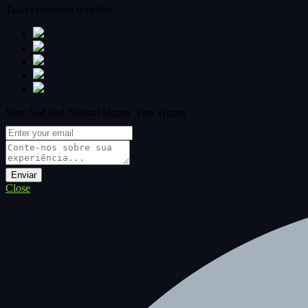
Tudo certo com o vídeo?
Very Sad
Sad
Neutral
Happy
Very Happy
Close