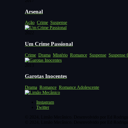
2017
Arsenal
Ação
,
Crime
,
Suspense
2022
Um Crime Passional
Crime
,
Drama
,
Mistério
,
Romance
,
Suspense
,
Suspense C
2013
Garotas Inocentes
Drama
,
Romance
,
Romance Adolescente
Instagram
Twitter
© 2024, Limão Mecânico. Desenvolvido por Ed Rodrigu
© 2024, Limão Mecânico. Desenvolvido por Ed Rodrigu