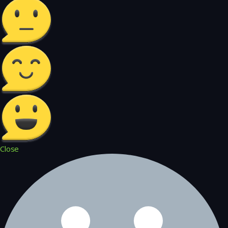
Close