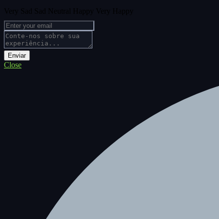
Very Sad
Sad
Neutral
Happy
Very Happy
Close