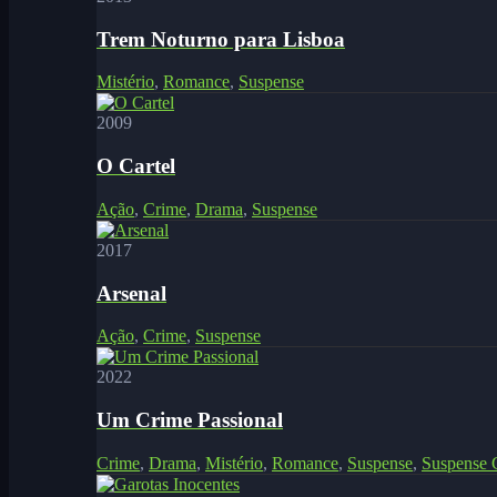
Trem Noturno para Lisboa
Mistério
,
Romance
,
Suspense
2009
O Cartel
Ação
,
Crime
,
Drama
,
Suspense
2017
Arsenal
Ação
,
Crime
,
Suspense
2022
Um Crime Passional
Crime
,
Drama
,
Mistério
,
Romance
,
Suspense
,
Suspense C