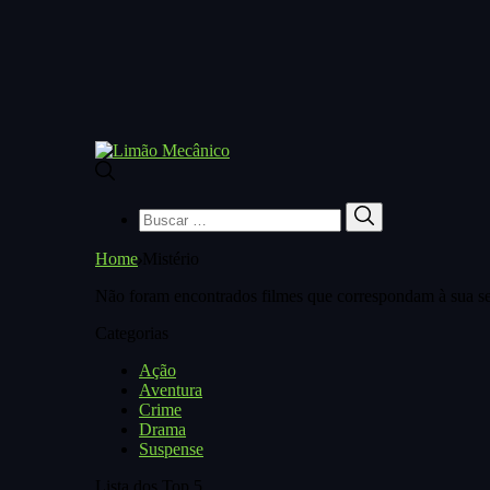
Buscar
Buscar
por:
Home
Mistério
Não foram encontrados filmes que correspondam à sua se
Categorias
Ação
Aventura
Crime
Drama
Suspense
Lista dos Top 5