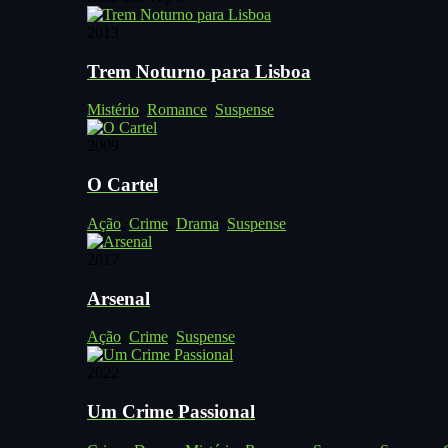
2013
Trem Noturno para Lisboa
Mistério
,
Romance
,
Suspense
2009
O Cartel
Ação
,
Crime
,
Drama
,
Suspense
2017
Arsenal
Ação
,
Crime
,
Suspense
2022
Um Crime Passional