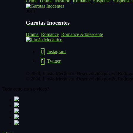
Crime
,
Drama
,
Mistério
,
Romance
,
Suspense
,
Suspense C
2013
Garotas Inocentes
Drama
,
Romance
,
Romance Adolescente
Instagram
Twitter
© 2024, Limão Mecânico. Desenvolvido por Ed Rodrigu
© 2024, Limão Mecânico. Desenvolvido por Ed Rodrigu
Tudo certo com o vídeo?