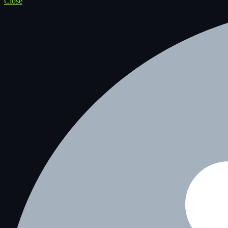
Close