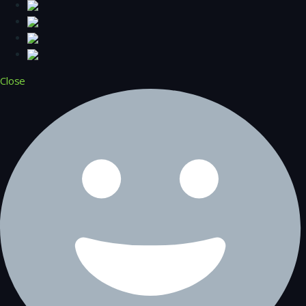
Close