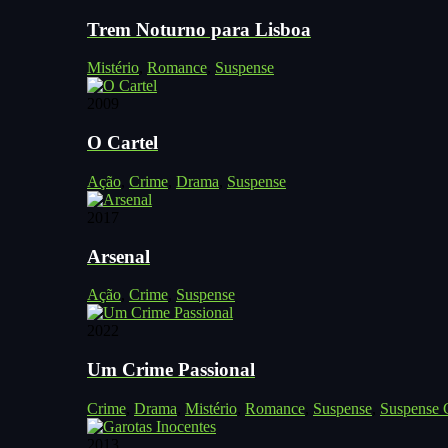
Trem Noturno para Lisboa
Mistério
,
Romance
,
Suspense
2009
O Cartel
Ação
,
Crime
,
Drama
,
Suspense
2017
Arsenal
Ação
,
Crime
,
Suspense
2022
Um Crime Passional
Crime
,
Drama
,
Mistério
,
Romance
,
Suspense
,
Suspense C
2013