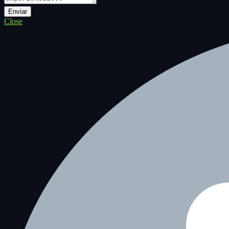
Close