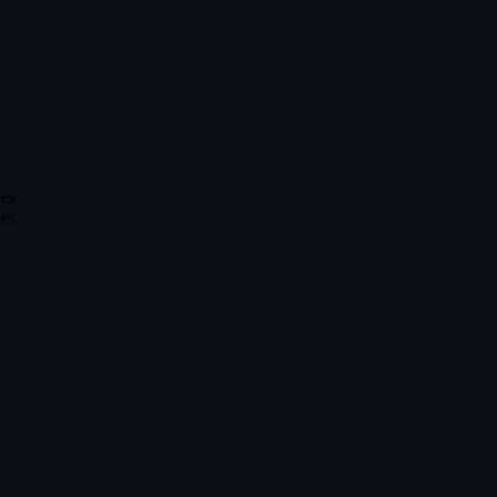
es
es