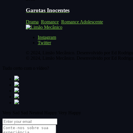
Garotas Inocentes
Drama
,
Romance
,
Romance Adolescente
Instagram
Twitter
© 2024, Limão Mecânico. Desenvolvido por Ed Rodrigu
© 2024, Limão Mecânico. Desenvolvido por Ed Rodrigu
Tudo certo com o vídeo?
Very Sad
Sad
Neutral
Happy
Very Happy