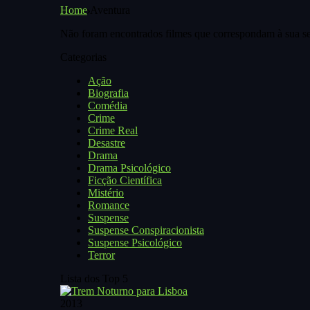
Home
Aventura
Não foram encontrados filmes que correspondam à sua se
Categorias
Ação
Biografia
Comédia
Crime
Crime Real
Desastre
Drama
Drama Psicológico
Ficção Científica
Mistério
Romance
Suspense
Suspense Conspiracionista
Suspense Psicológico
Terror
Lista dos Top 5
2013