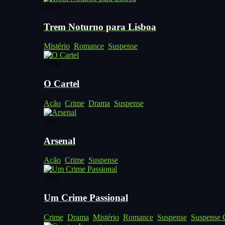
2013
Trem Noturno para Lisboa
Mistério
,
Romance
,
Suspense
2009
O Cartel
Ação
,
Crime
,
Drama
,
Suspense
2017
Arsenal
Ação
,
Crime
,
Suspense
2022
Um Crime Passional
Crime
,
Drama
,
Mistério
,
Romance
,
Suspense
,
Suspense C