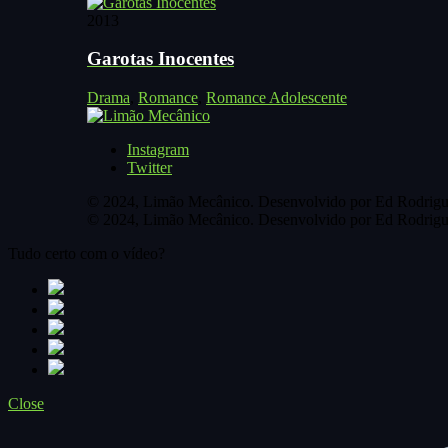
2013
Garotas Inocentes
Drama
,
Romance
,
Romance Adolescente
Instagram
Twitter
© 2024, Limão Mecânico. Desenvolvido por Ed Rodrigu
© 2024, Limão Mecânico. Desenvolvido por Ed Rodrigu
Tudo certo com o vídeo?
Close