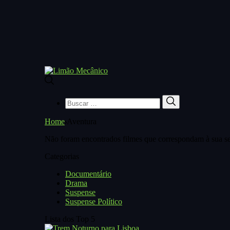
Buscar
Buscar
por:
Home
Aventura
Não foram encontrados filmes que correspondam à sua se
Categorias
Documentário
Drama
Suspense
Suspense Político
Lista dos Top 5