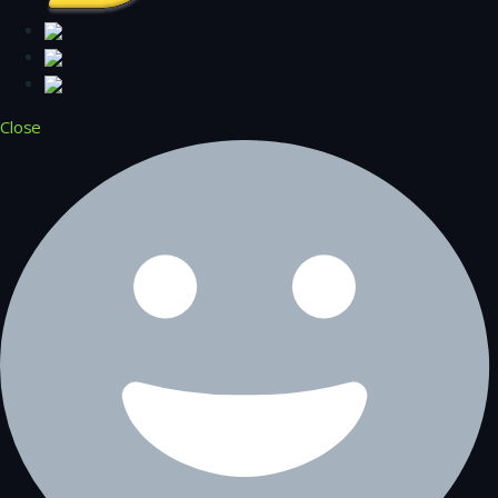
Close