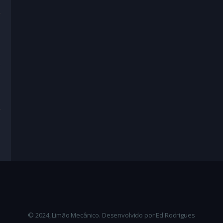
e
,
Drama
,
Suspense
ma
,
Mistério
,
Romance
,
Suspense
,
Suspense Conspiracionista
te
© 2024, Limão Mecânico. Desenvolvido por Ed Rodrigues