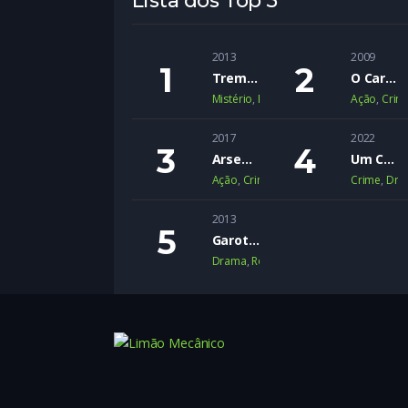
Lista dos Top 5
2013
2009
Trem Noturno para Lisboa
O Cartel
Mistério
,
Romance
,
Suspense
Ação
,
Crim
2017
2022
Arsenal
Um Crime Passional
Ação
,
Crime
,
Suspense
Crime
,
Dra
2013
Garotas Inocentes
Drama
,
Romance
,
Romance Adolescen