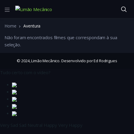
Home
Aventura
Não foram encontrados filmes que correspondam à sua
seleção.
© 2024, Limão Mecânico. Desenvolvido por Ed Rodrigues
Tudo certo com o vídeo?
Very Sad
Sad
Neutral
Happy
Very Happy