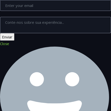
Close