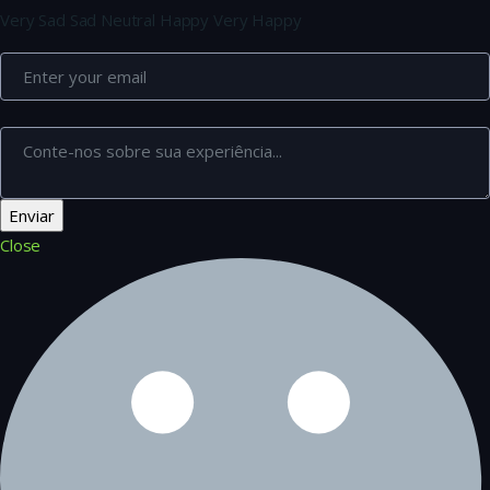
Very Sad
Sad
Neutral
Happy
Very Happy
Close