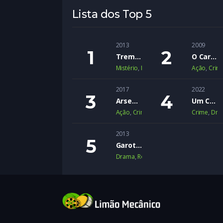
Lista dos Top 5
2013
2009
Trem Noturno para Lisboa
O Cartel
Mistério
,
Romance
,
Suspense
Ação
,
Crim
2017
2022
Arsenal
Um Crime Passional
Ação
,
Crime
,
Suspense
Crime
,
Dra
2013
Garotas Inocentes
Drama
,
Romance
,
Romance Adolescen