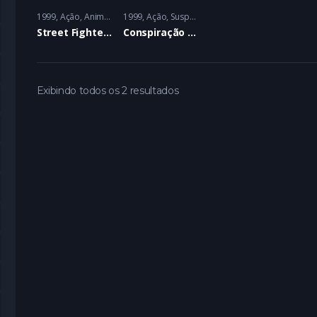
1999
Ação
,
Animação
1999
,
Anime
Ação
,
Fantasia
,
Suspense
,
Ficção Científica
Street Fighter Alpha: O Filme
Conspiração Fatal
Exibindo todos os 2 resultados