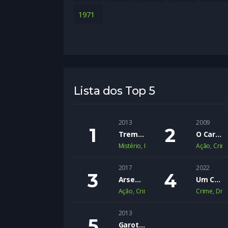
1971
Lista dos Top 5
2013
2009
Trem Noturno para Lisboa
O Cartel
Mistério
,
Romance
,
Suspense
Ação
,
Crim
2017
2022
Arsenal
Um Crime Passional
Ação
,
Crime
,
Suspense
Crime
,
Dra
2013
Garotas Inocentes