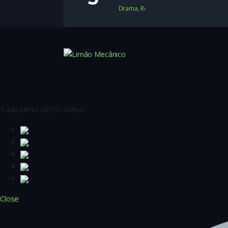
Drama
,
Romance
,
Romance Adolescen
Tudo certo com o vídeo?
Close