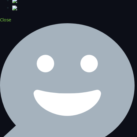
Close