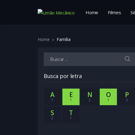
Home
Filmes
Sé
Home
Família
Buscar por:
Busca por letra
A
E
N
O
P
1
1
2
1
2
S
T
2
1