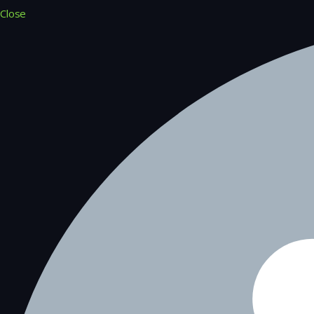
Close